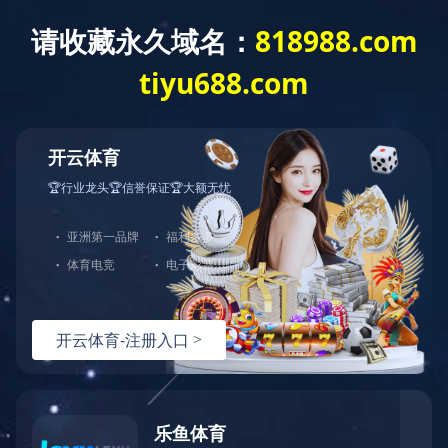
地产
商业
酒店
蘭字系
观字系
悦字系
天字系
悦字系
Yue Series
悦，赏心悦事;悦，城市之新、美好乐章;当城市在蜕变中散发着光
芒，